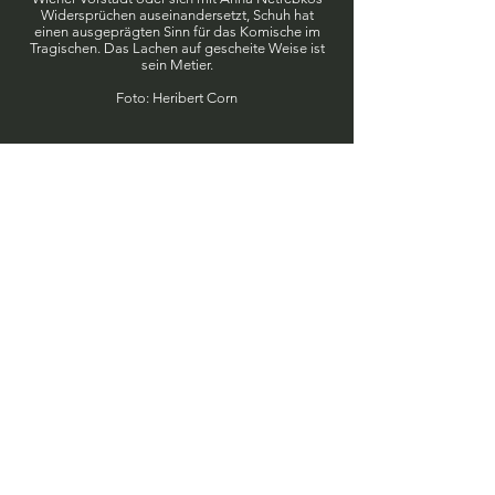
Widersprüchen auseinandersetzt, Schuh hat
einen ausgeprägten Sinn für das Komische im
Tragischen. Das Lachen auf gescheite Weise ist
sein Metier.
Foto: Heribert Corn
EINTRITT 10 € -
RESERVIERUNG EMPFOHLEN
info@wienerkulturevents.at
BÜCHERTISCH: BUCHHANDLUNG
LEPORELLO