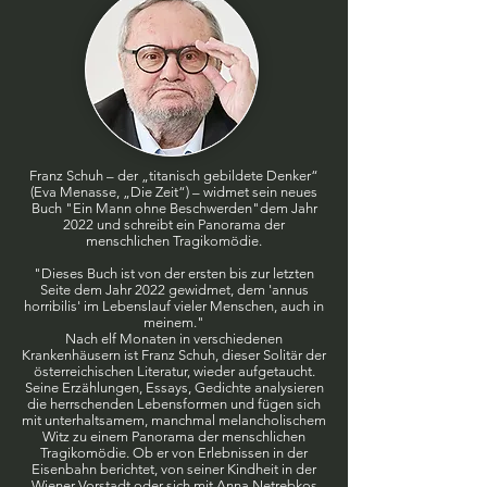
Franz Schuh – der „titanisch gebildete Denker“
(Eva Menasse, „Die Zeit“) – widmet sein neues
Buch "Ein Mann ohne Beschwerden"dem Jahr
2022 und schreibt ein Panorama der
menschlichen Tragikomödie.
"Dieses Buch ist von der ersten bis zur letzten
Seite dem Jahr 2022 gewidmet, dem 'annus
horribilis' im Lebenslauf vieler Menschen, auch in
meinem."
Nach elf Monaten in verschiedenen
Krankenhäusern ist Franz Schuh, dieser Solitär der
österreichischen Literatur, wieder aufgetaucht.
Seine Erzählungen, Essays, Gedichte analysieren
die herrschenden Lebensformen und fügen sich
mit unterhaltsamem, manchmal melancholischem
Witz zu einem Panorama der menschlichen
Tragikomödie. Ob er von Erlebnissen in der
Eisenbahn berichtet, von seiner Kindheit in der
Wiener Vorstadt oder sich mit Anna Netrebkos