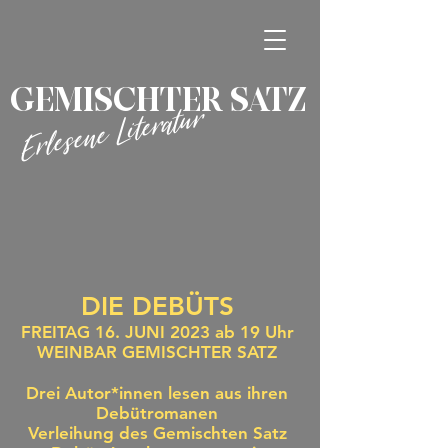
GEMISCHTER SATZ
Erlesene Literatur
DIE DEBÜTS
FREITAG 16. JUNI 2023 ab 19 Uhr
WEINBAR GEMISCHTER SATZ
Drei Autor*innen lesen aus ihren
Debütroma
n
en
Verleihung des Gemischten Satz