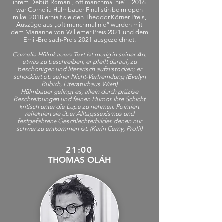
ihrem Debüt-Roman „oft manchmal nie“. 2016
war Cornelia Hülmbauer Finalistin beim open
mike, 2018 erhielt sie den Theodor-Körner-Preis,
Auszüge aus „oft manchmal nie“ wurden mit
dem Marianne-von-Willemer-Preis 2021 und dem
Emil-Breisach-Preis 2021 ausgezeichnet.
Cornelia Hülmbauers Text ist mutig in seiner Art,
etwas zu beschreiben, er pfeift darauf, zu
beschönigen und literarisch aufzustocken; er
schockiert ob seiner Nicht-Verfremdung (Evelyn
Bubich, Literaturhaus Wien)
Hülmbauer gelingt es, allein durch präzise
Beschreibungen und feinen Humor, ihre Schicht
kritisch unter die Lupe zu nehmen. Pointiert
reflektiert sie über Alltagssexismus und
festgefahrene Geschlechterbilder, denen nur
schwer zu entkommen ist. (Karin Cerny, Profil)
21:00
THOMAS OLÁH