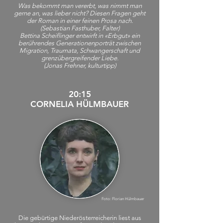
Was bekommt man vererbt, was nimmt man
gerne an, was lieber nicht? Diesen Fragen geht
der Roman in einer feinen Prosa nach.
(
Sebastian Fasthuber, Falter)
Bettina Scheiflinger entwirft in «Erbgut» ein
berührendes Generationenporträt zwischen
Migration, Traumata, Schwangerschaft und
grenzübergreifender Liebe.
(Jonas Frehner, kulturtipp)
20:15
CORNELIA HÜLMBAUER
Foto: Florian Hülmbauer
Die gebürtige Niederösterreicherin liest aus