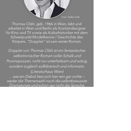
Foto: Stefan Oláh
Thomas Oláh, geb. 1966 in Wien, lebt und
arbeitet in Wien und Berlin als Kostümdesigner
für Kino und TV sowie als Kulturhistoriker mit dem
Schwerpunkt Modetheorie / Geschichte des
Körpers. "Doppler" ist sein erster Roman.
Doppler von Thomas Oláh ist ein fantastischer,
selbstironischer Roman voller Schalk und
Provinzpossen, nicht nur unterhaltsam und witzig,
sondern zugleich aufklärerisch und informativ.
(Literaturhaus Wien)
... wie ein Debüt liest sich hier rein gar nichts –
weder die Themenwahl noch die selbstbewusste
Dramaturgie und schon gar nicht die Sprache,
die Szenarien mit spielerischer Ironie ausstaffiert
und seinen Figuren Tiefenschärfe gibt. (Wiener
Zeitung)
MODERATION: BARBARA
BEER